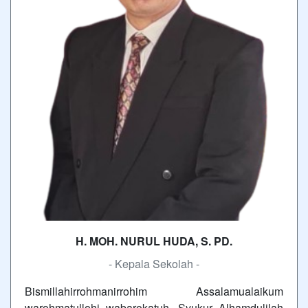
H. MOH. NURUL HUDA, S. PD.
- Kepala Sekolah -
Bismillahirrohmanirrohim Assalamualaikum
warohmatullohi wabarokatuh. Syukur Alhamdulilah