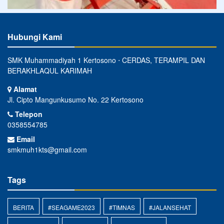
Hubungi Kami
SMK Muhammadiyah 1 Kertosono ⋅ CERDAS, TERAMPIL DAN
BERAKHLAQUL KARIMAH
Alamat
Jl. Cipto Mangunkusumo No. 22 Kertosono
Telepon
0358554785
Email
smkmuh1kts@gmail.com
Tags
BERITA
#SEAGAME2023
#TIMNAS
#JALANSEHAT