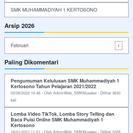
SMK MUHAMMADIYAH 1 KERTOSONO
Arsip 2026
Februari
1
Paling Dikomentari
Pengumuman Kelulusan SMK Muhammadiyah 1
Kertosono Tahun Pelajaran 2021/2022
03/06/2022 10:46 - Oleh AdminWeb_SMKMusaker - Dilihat 3630
kali
Lomba Video TikTok, Lomba Story Telling dan
Baca Puisi Online SMK Muhammadiyah 1
Kertosono
18/01/2021 11:51 - Oleh AdminWeb_SMKMusaker - Dilihat 3305