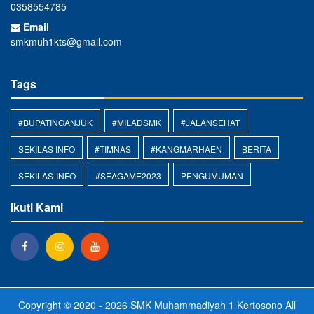
0358554785
Email
smkmuh1kts@gmail.com
Tags
#BUPATINGANJUK
#MILADSMK
#JALANSEHAT
SEKILAS INFO
#TIMNAS
#KANGMARHAEN
BERITA
SEKILAS-INFO
#SEAGAME2023
PENGUMUMAN
Ikuti Kami
Copyright © 2020 - 2026
SMK Muhammadiyah 1 Kertosono
All