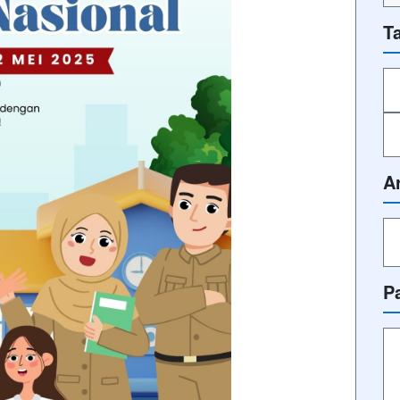
T
A
P