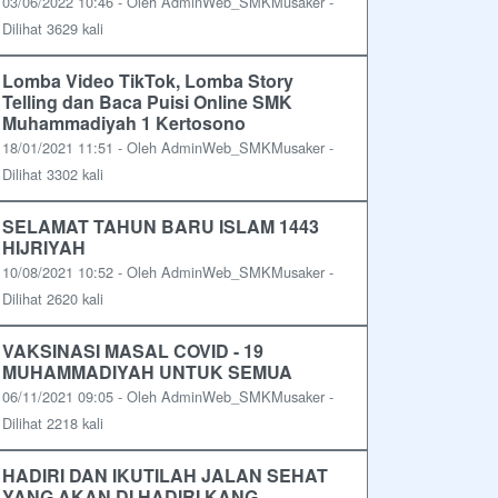
03/06/2022 10:46 - Oleh AdminWeb_SMKMusaker -
Dilihat 3629 kali
Lomba Video TikTok, Lomba Story
Telling dan Baca Puisi Online SMK
Muhammadiyah 1 Kertosono
18/01/2021 11:51 - Oleh AdminWeb_SMKMusaker -
Dilihat 3302 kali
SELAMAT TAHUN BARU ISLAM 1443
HIJRIYAH
10/08/2021 10:52 - Oleh AdminWeb_SMKMusaker -
Dilihat 2620 kali
VAKSINASI MASAL COVID - 19
MUHAMMADIYAH UNTUK SEMUA
06/11/2021 09:05 - Oleh AdminWeb_SMKMusaker -
Dilihat 2218 kali
HADIRI DAN IKUTILAH JALAN SEHAT
YANG AKAN DI HADIRI KANG