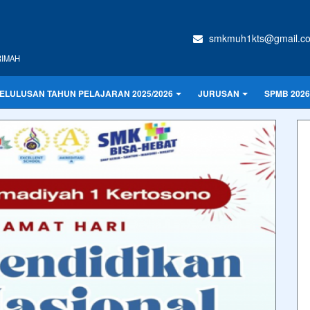
smkmuh1kts@gmail.c
RIMAH
LULUSAN TAHUN PELAJARAN 2025/2026
JURUSAN
SPMB 2026