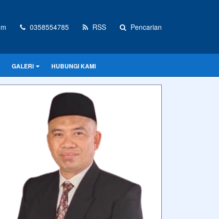
om
0358554785
RSS
Pencarian
GALERI
HUBUNGI KAMI